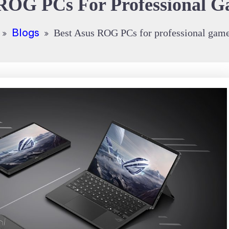
 ROG PCs For Professional G
Blogs
Best Asus ROG PCs for professional gam